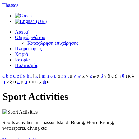
Thassos
Αρχική
Οδηγός Θάσου
Καταχώρηση επιχείρησης
Πληροφορίες
Χωριά
Ιστορία
Πολιτισμός
a
b
c
d
e
f
g
h
i
j
k
l
m
n
o
p
q
r
s
t
u
v
w
x
y
z
#
α
β
γ
δ
ε
ζ
η
θ
ι
κ
λ
μ
ν
ξ
ο
π
ρ
σ
τ
υ
φ
χ
ψ
ω
Sport Activities
Sports activities in Thassos Island. Biking, Horse Riding,
watersports, diving etc.