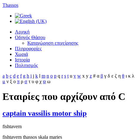
Thassos
Αρχική
Οδηγός Θάσου
Καταχώρηση επιχείρησης
Πληροφορίες
Χωριά
Ιστορία
Πολιτισμός
a
b
c
d
e
f
g
h
i
j
k
l
m
n
o
p
q
r
s
t
u
v
w
x
y
z
#
α
β
γ
δ
ε
ζ
η
θ
ι
κ
λ
μ
ν
ξ
ο
π
ρ
σ
τ
υ
φ
χ
ψ
ω
Εταιρίες που αρχίζουν από C
captain vassilis motor ship
fishtavern
fishtavern thassos skala maries