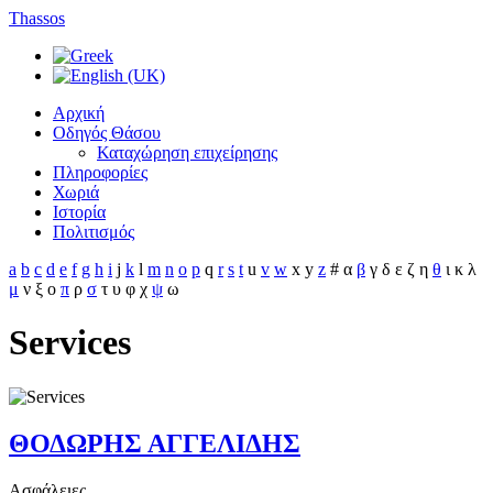
Thassos
Αρχική
Οδηγός Θάσου
Καταχώρηση επιχείρησης
Πληροφορίες
Χωριά
Ιστορία
Πολιτισμός
a
b
c
d
e
f
g
h
i
j
k
l
m
n
o
p
q
r
s
t
u
v
w
x
y
z
#
α
β
γ
δ
ε
ζ
η
θ
ι
κ
λ
μ
ν
ξ
ο
π
ρ
σ
τ
υ
φ
χ
ψ
ω
Services
ΘΟΔΩΡΗΣ ΑΓΓΕΛΙΔΗΣ
Ασφάλειες