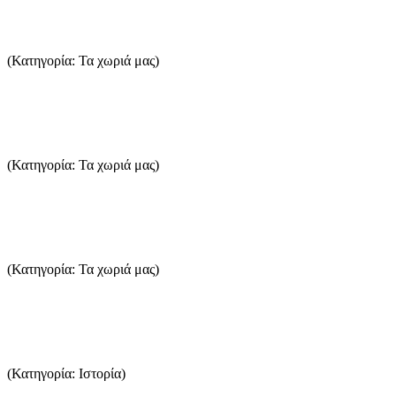
Σωτήρος - Σκάλα Σωτήρος
(Κατηγορία: Τα χωριά μας)
Σε απόσταση 3 χλμ. από τη Σκάλα Πρίνου, φτάνουμε στη Σκάλα Σωτήρα, χτι
...Περισσότερα
Κοίνηρα
(Κατηγορία: Τα χωριά μας)
Το όνομα του χωριού είναι γνωστό από τα αρχαία χρόνια. Όλη η ευρύτερη πε
...Περισσότερα
Λιμένας
(Κατηγορία: Τα χωριά μας)
Η κωμόπολη της Θάσου (ή Λιμένα, όπως αποκαλείται από τους Θάσιους) είν
...Περισσότερα
Αρχαίοι χρόνοι
(Κατηγορία: Ιστορία)
Ο Ηρόδοτος υποστηρίζει ότι οι Φοίνικες έκτισαν τη Θάσο με αρχηγό τον Θάσ