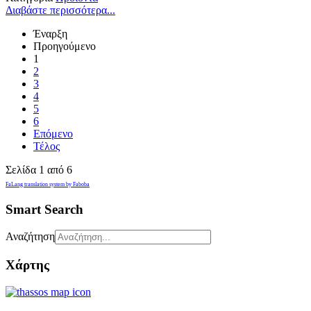
Διαβάστε περισσότερα...
Έναρξη
Προηγούμενο
1
2
3
4
5
6
Επόμενο
Τέλος
Σελίδα 1 από 6
FaLang translation system by Faboba
Smart Search
Αναζήτηση
Χάρτης