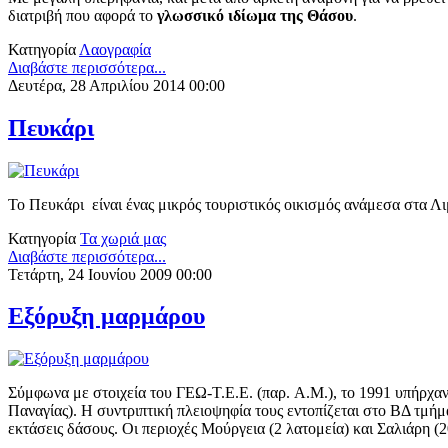
διατριβή που αφορά το
γλωσσικό ιδίωμα της Θάσου
.
Κατηγορία
Λαογραφία
Διαβάστε περισσότερα...
Δευτέρα, 28 Απριλίου 2014 00:00
Πευκάρι
Το Πευκάρι είναι ένας μικρός τουριστικός οικισμός ανάμεσα στα Λι
Κατηγορία
Τα χωριά μας
Διαβάστε περισσότερα...
Τετάρτη, 24 Ιουνίου 2009 00:00
Εξόρυξη μαρμάρου
Σύμφωνα με στοιχεία του ΓΕΩ-Τ.Ε.Ε. (παρ. A.M.), το 1991 υπήρχαν
Παναγίας). Η συντριπτική πλειοψηφία τους εντοπίζεται στο ΒΔ τμή
εκτάσεις δάσους. Οι περιοχές Μούργεια (2 λατομεία) και Σαλιάρη 