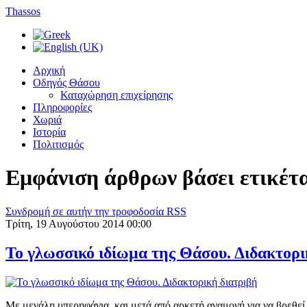
Thassos
Αρχική
Οδηγός Θάσου
Καταχώρηση επιχείρησης
Πληροφορίες
Χωριά
Ιστορία
Πολιτισμός
Εμφάνιση άρθρων βάσει ετικέτ
Συνδρομή σε αυτήν την τροφοδοσία RSS
Τρίτη, 19 Αυγούστου 2014 00:00
Το γλωσσικό ιδίωμα της Θάσου. Διδακτορι
Με μεγάλη υπερηφάνια, και μετά από αρκετή αναμονή για να βρεθεί