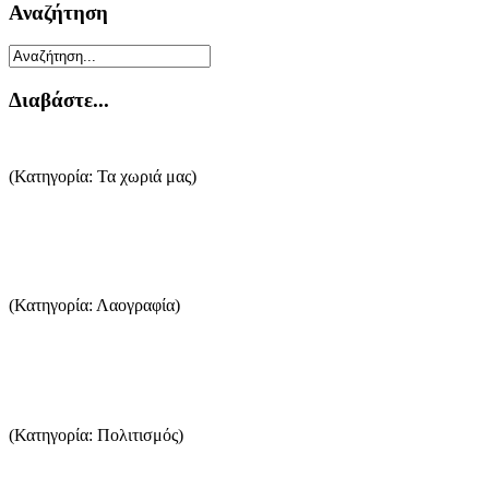
Αναζήτηση
Διαβάστε...
Παναγία
(Κατηγορία: Τα χωριά μας)
Η Παναγία είναι ένα παραδοσιακό χωριό της Θάσου με πλούσια ιστορία και 
...Περισσότερα
Ήθη και Έθιμα της Θάσου
(Κατηγορία: Λαογραφία)
Τα ήθη και τα έθιμα μαρτυρούν τις ανησυχίες των ανθρώπων όπως αυτές δι
...Περισσότερα
Θασίτικο Γλωσσάρι
(Κατηγορία: Πολιτισμός)
Στη σελίδα αυτές θα βρείτε κάτι από τον Θασίτικο θησαυρό, λέξεις από τη 
...Περισσότερα