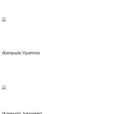
Από ...
...Περισσότερα
Εναλλακτικές μορφές καλλιέργειας
της ελιάς
(Κατηγορία: Προϊόντα)
με τον όρο Ολοκληρωμένη Παραγωγή προϊόντων εννοούμε την
παραγωγή υψηλής ποιότητας προϊόντων, δίνοντας προτεραιότητα
σε α...
...Περισσότερα
Θασίτικα φαγητά
(Κατηγορία: Λαογραφία)