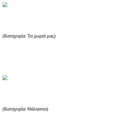
Ποταμιά - Σκάλα Ποταμιάς
(Κατηγορία: Τα χωριά μας)
Η Ποταμιά είναι ένα από τα πιο γνωστά χωριά του νησιού.
Χτισμένη στους πρόποδες του ψηλότερου βουνού της Θάσου
προσφέρει...
...Περισσότερα
Η Αλιεία στην Θάσο
(Κατηγορία: Θάλασσα)
Η επαγγελματική αλιεία στη Θάσο, όπως και στην υπόλοιπη
Ελλάδα, χωρίζεται σε δύο μεγάλους κλάδους: την παράκτια και τη
μ...
...Περισσότερα