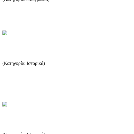
Ο τόπος που χάνει την επαφή του με την ρίζες του χάνει κα ιτο
μέλλον του. Ευτυχώς η γιαγιά-Σωτήρω μας έμαθε πολλές από τ...
...Περισσότερα
Οι ληνοί της Θάσου
(Κατηγορία: Ιστορικά)
Ληνός είναι το πατητήρι των σταφυλιών. Η λέξη Ληνός είναι μία
ίσως αρχαιότερη λέξη της λατρείας του ΔΙΟΝΥΣΟΥ.
Μεταφέρθηκ...
...Περισσότερα
Το λάδι στην αρχαιότητα