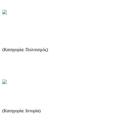
Τα "Θασίτικα" και η συλλογική μας
μνήμη
(Κατηγορία: Πολιτισμός)
Τα Θασίτικα του Σωτήρη Γερακούδη είναι βιβλία ενός «ακριβού
πολιτισμού». Συλλογικού και ανεκτίμητου. Είναι ένα σπουδαίο ...
...Περισσότερα
Φραγκοκρατία - Ενετοκρατία
(Κατηγορία: Ιστορία)
Όταν η Κωνσταντινούπολη κυριεύτηκε από τους Φράγκους, η
Θάσος δόθηκε στον Ερρίκο Δάνδολο, δόγη της Βενετίας (1204).