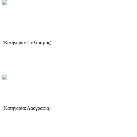
Στο Πανηγύρι του Αη Γιάννη στο
Καζαβίτι
(Κατηγορία: Πολιτισμός)
Αργά το βράδυ της Πέμπτης έμαθα για το πανηγύρι στον Αη
Γιάννη. Το μικρό ξωκλήσι που βρίσκεται πάνω από το Καζαβίτ...
...Περισσότερα
Εκδηλώσεις - Πανηγύρια
(Κατηγορία: Λαογραφία)
28 Απριλίου Άγιος Γεώργιος 28 Ιουνίου Άγιος Απόστολος στο
Καζαβίτι 27 Ιουλίου Άγιος Παντελεήμονας στο Μοναστηράκι 15
Αυγ...
...Περισσότερα