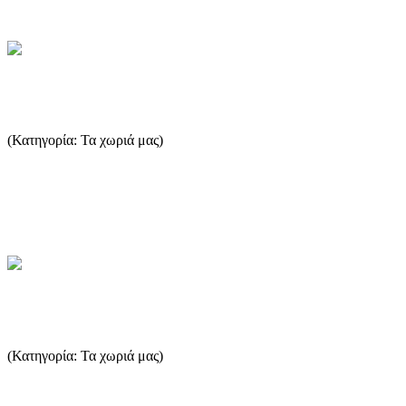
...Περισσότερα
Καλλιράχη - Σκάλα Καλλιράχη
(Κατηγορία: Τα χωριά μας)
Ένα από τα παλιότερα χωριά της Θάσου. Η ορεινή Καληράχη
χτίστηκε όταν οι κάτοικοι εγκατέλειψαν το παλιό χωριό "Κακή
Ράχη...
...Περισσότερα
Θεολόγος
(Κατηγορία: Τα χωριά μας)
Μέχρι τα μέσα του περασμένου αιώνα ο Θεολόγος ήταν το
κεφαλοχώρι του νησιού, ενώ ακόμη και σήμερα, αντίθετα με τα