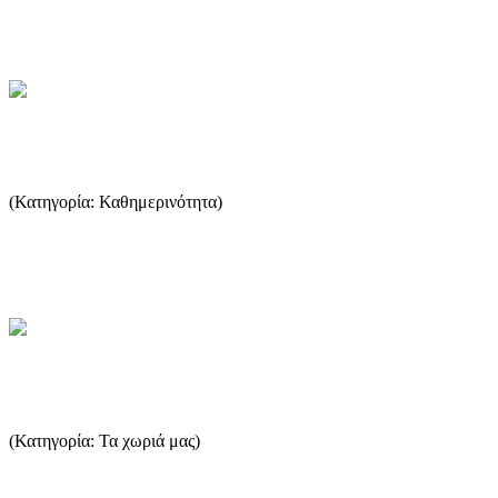
υπόλ...
...Περισσότερα
Σχέδιο ή ανικανότητα
(Κατηγορία: Καθημερινότητα)
Το Κάμπινγκ του Πρίνου είναι ένα εξαιρετικό δείγμα φυσικής
χωροταξίας που, υπό άλλες «διοικητικές συνθήκες», θα έλαμπε σ...
...Περισσότερα
Πευκάρι
(Κατηγορία: Τα χωριά μας)
Το Πευκάρι είναι ένας μικρός τουριστικός οικισμός ανάμεσα στα
Λιμενάρια και στον Ποτό, με μια όμορφη παραλία. ...