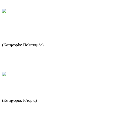
Παραδοσιακή Αρχιτεκτονική της
Θάσου (19ος Αιώνας)
(Κατηγορία: Πολιτισμός)
ΑΠΟΣΠΑΣΜΑΤΑ ΑΠΟ ΤΟ ΗΜΕΡΟΛΟΓΙΟ 2003 ΤΩΝ
ΜΑΘΗΤΏΝ ΤΟΥ ΛΥΚΕΙΟΥ ΛΙΜΕΝΑ ...
...Περισσότερα
Βυζαντινή εποχή
(Κατηγορία: Ιστορία)
Η αρχή της βυζαντινής περιόδου συμπίπτει με το τέλος της
πολιτείας της Θάσου και του θασίτικου πολιτισμού. Λίγες, ελλιπε...