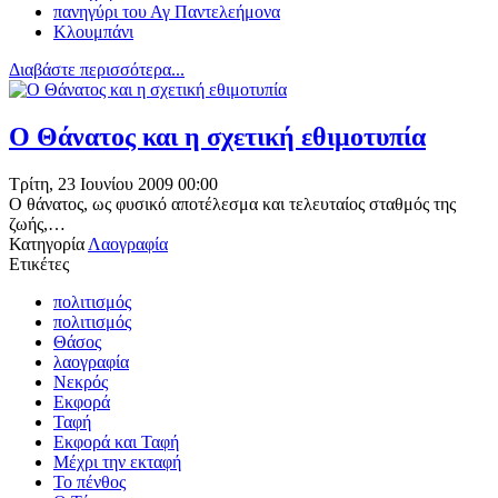
πανηγύρι του Αγ Παντελεήμονα
Κλουμπάνι
Διαβάστε περισσότερα...
Ο Θάνατος και η σχετική εθιμοτυπία
Τρίτη, 23 Ιουνίου 2009 00:00
Ο θάνατος, ως φυσικό αποτέλεσμα και τελευταίος σταθμός της
ζωής,…
Κατηγορία
Λαογραφία
Ετικέτες
πολιτισμός
πολιτισμός
Θάσος
λαογραφία
Νεκρός
Εκφορά
Ταφή
Εκφορά και Ταφή
Μέχρι την εκταφή
Το πένθος