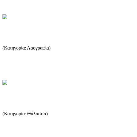
...Περισσότερα
Η παραδοσιακή φορεσιά της Θάσου
(Κατηγορία: Λαογραφία)
H νήσος Θάσος τοποθετημένη από το χέρι του Θεού στο βόρειο
Αιγαίο, γειτνιάζει με την πόλη της Καβάλας. Είναι όμως κοντά ...
...Περισσότερα
Δολώματα και η χρήση τους
(Κατηγορία: Θάλασσα)
Πολλά έχουν λεχθεί σχετικά με τα δολώματα και πολλοί δικαίως
υποστηρίζουν ότι το καλύτερο δόλωμα είναι αυτό που...
...Περισσότερα