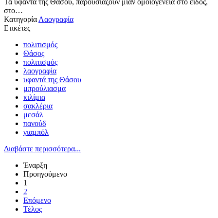
Τα υφαντά της Θάσου, παρουσιάζουν μιαν ομοιογένεια στο είδος,
στο…
Κατηγορία
Λαογραφία
Ετικέτες
πολιτισμός
Θάσος
πολιτισμός
λαογραφία
υφαντά της Θάσου
μπρούλιασμα
κιλίμια
σακλέρια
μεσάλ
πανούδ
γιαμπόλ
Διαβάστε περισσότερα...
Έναρξη
Προηγούμενο
1
2
Επόμενο
Τέλος