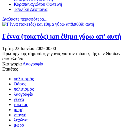
Καραπαναγιώτου Φωτεινή
Τσαλίκη Δέσποινα
Διαβάστε περισσότερα...
Γέννα (τοκετός) και έθιμα γύρω απ' αυτή
Τρίτη, 23 Ιουνίου 2009 00:00
Πρωταρχικής σημασίας γεγονός για τον τρόπο ζωής των Θασίων
αποτελούσε…
Κατηγορία
Λαογραφία
Ετικέτες
πολιτισμός
Θάσος
πολιτισμός
λαογραφία
γέννα
τοκετός
μαμή
νεογνό
λεχώνα
μωρό