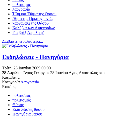
πολιτισμός
λαογραφία
Ήθη και Έθιμα της Θάσου
έθιμα της Πρωτοχρονιάς
καρναβάλι της Θάσου
Καλύβια των Λιμεναρίων
Για βρέξ Απρίλη μ'
Διαβάστε περισσότερα...
Εκδηλώσεις - Πανηγύρια
Τρίτη, 23 Ιουνίου 2009 00:00
28 Απριλίου Άγιος Γεώργιος 28 Ιουνίου Άγιος Απόστολος στο
Καζαβίτι…
Κατηγορία
Λαογραφία
Ετικέτες
πολιτισμός
πολιτισμός
Θάσος
Εκδηλώσεις θάσου
Πανηγύρια θάσου