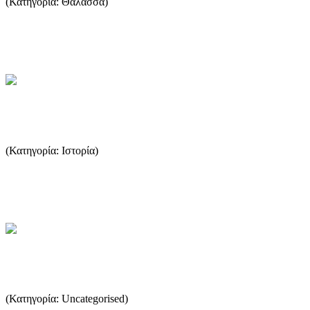
(Κατηγορία: Θάλασσα)
Στη χώρα μας η αλιεία υπήρξε ανέκαθεν κύρια δραστηριότητα και
βασική πηγή εισοδήματος για τους κατοίκους πολλών παράκτιω...
...Περισσότερα
Ρωμαϊκή περίοδος
(Κατηγορία: Ιστορία)
Τα χρόνια που η Μακεδονία ήταν στην αφάνεια, η Θάσος
επωφελείται και γίνεται ο αφοσιωμένος ακόλουθος της Ρώμης. ...
...Περισσότερα
Πηγές-Βιβλιογραφία
(Κατηγορία: Uncategorised)