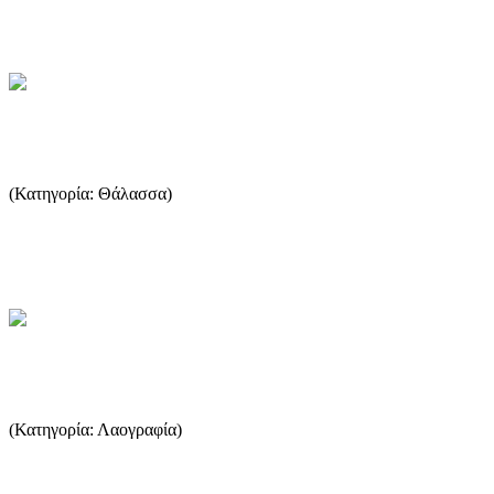
...
...Περισσότερα
Το λεξικό των όρων της Θάλασσας
(Κατηγορία: Θάλασσα)
Ένα γλωσσάριο ναυτικών όρων με ορισμούς. Αλιευμένο από
πολλές σελίδες, τους ιδιοκτήτες των οποίων ευχαριστώ. ...
...Περισσότερα
Ο Γάμος και η σχετική εθιμοτυπία
(Κατηγορία: Λαογραφία)
Ο γάμος και τα έθιμα που σχετίζονται με αυτόν, δε θα μπορούσαν
να μην κατέχουν μια εξίσου σημαντική θέση στην πολιτιστικ...