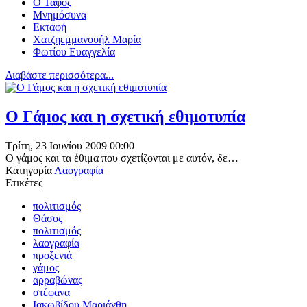
Ο Τάφος
Μνημόσυνα
Εκταφή
Χατζηεμμανουήλ Μαρία
Φωτίου Ευαγγελία
Διαβάστε περισσότερα...
Ο Γάμος και η σχετική εθιμοτυπία
Τρίτη, 23 Ιουνίου 2009 00:00
Ο γάμος και τα έθιμα που σχετίζονται με αυτόν, δε…
Κατηγορία
Λαογραφία
Ετικέτες
πολιτισμός
Θάσος
πολιτισμός
λαογραφία
προξενιά
γάμος
αρραβώνας
στέφανα
Ιακωβίδου Μαριάνθη