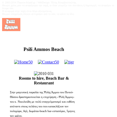
© 2003-2014 Thassos-Island.gr / WebDesign: Τόλης Βουρβουτσιώτης.
Θεωρώ χρέος μου να αναφέρoμαι την πηγή, κι όταν γνωρίζω τον συντάκτη ή δημιουργό, να αναφέρω το
όνομα του.
Η αναφορά στην πηγή είναι θέμα αξιοπρέπειας.
Θεωρώ υποχρέωση όποιου αντιγράψει από το site, να κάνει το ίδιο.
Psili Ammos Beach
Rooms to hire, Beach Bar &
Restaurant
Στην μαγευτική παραλία της Ψιλής Άμμου του Ποτού-
Θάσου δραστηριοποιείται η επιχείρηση «Ψιλή Άμμος»
του κ. Νικολούδη με πολύ επαγγελματισμό και ευθύνη
απέναντι στους πελάτες του που κατακλύζουν τον
πολυχώρο, δηλ, δωμάτια-beach bar-εστιατόριο, 5μηνες
τον χρόνο.