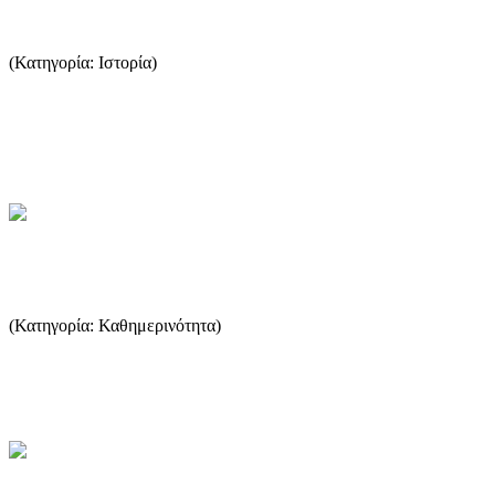
Αιγυπτιακή κτήση
(Κατηγορία: Ιστορία)
Το 1813, ο σουλτάνος παραχώρησε τη Θάσο στο βεζίρη της
Αιγύπτου Μεχμέτ Αλή, ως ανταμοιβή. Οι διαθέσεις του βεζίρη
απέναν...
...Περισσότερα
Σχέδιο ή ανικανότητα
(Κατηγορία: Καθημερινότητα)
Το Κάμπινγκ του Πρίνου είναι ένα εξαιρετικό δείγμα φυσικής
χωροταξίας που, υπό άλλες «διοικητικές συνθήκες», θα έλαμπε σ...
...Περισσότερα