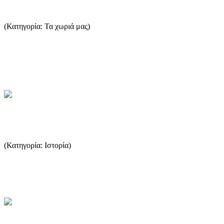
Θεολόγος
(Κατηγορία: Τα χωριά μας)
Μέχρι τα μέσα του περασμένου αιώνα ο Θεολόγος ήταν το
κεφαλοχώρι του νησιού, ενώ ακόμη και σήμερα, αντίθετα με τα
υπόλ...
...Περισσότερα
Ρωμαϊκή περίοδος
(Κατηγορία: Ιστορία)
Τα χρόνια που η Μακεδονία ήταν στην αφάνεια, η Θάσος
επωφελείται και γίνεται ο αφοσιωμένος ακόλουθος της Ρώμης. ...
...Περισσότερα