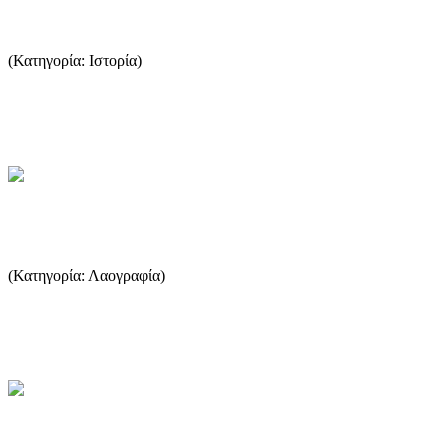
Ελληνιστική περίοδος
(Κατηγορία: Ιστορία)
Με την είσοδο της Θάσου στην Β' Αθηναϊκή Συμμαχία μετά το 377
π.X., οι Θάσιοι χρησιμοποίησαν την υποστήριξη της Αθήνας, ...
...Περισσότερα
Θασίτικα φαγητά
(Κατηγορία: Λαογραφία)
Ο τόπος που χάνει την επαφή του με την ρίζες του χάνει κα ιτο
μέλλον του. Ευτυχώς η γιαγιά-Σωτήρω μας έμαθε πολλές από τ...
...Περισσότερα
Δρομολόγια πλοίων