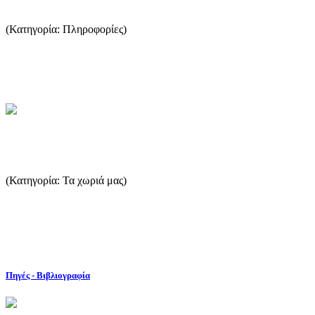
(Κατηγορία: Πληροφορίες)
Ο πιο εύκολος τρόπος να δείτε τα δρομολόγια των πλοίων είναι να
επισκεφτείτε το thassosinfo.gr. ...
...Περισσότερα
Λιμενάρια
(Κατηγορία: Τα χωριά μας)
Τα Λιμενάρια άρχισαν να αναπτύσσονται στις αρχές του 20ου αι.
όταν άρχισαν να φορτώνονται εκεί ορυκτά που εκμεταλλευόταν...
...Περισσότερα
Πηγές - Βιβλιογραφία