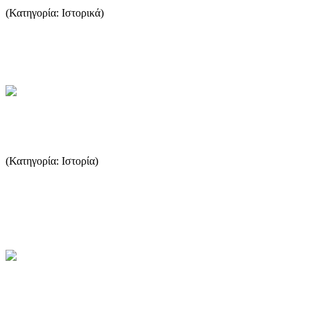
(Κατηγορία: Ιστορικά)
Το φαινόμενο της πειρατείας συνδέεται άμεσα με την εμφάνιση και
την ανάπτυξη της ναυτιλίας. Από τότε που οι άνθρωποι έστ...
...Περισσότερα
Τουρκοκρατία
(Κατηγορία: Ιστορία)
Η κατάληψη της Θάσου από τους Τούρκους έγινε το 1455, δύο
χρόνια μετά την άλωση της Κωνσταντινούπολης, όταν ο Μωάμεθ ο
Β...
...Περισσότερα
Δολώματα και η χρήση τους