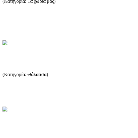
(Κατηγορία: Τα χωριά μας)
Η κωμόπολη της Θάσου (ή Λιμένα, όπως αποκαλείται από τους
Θάσιους) είναι χτισμένη στο μυχό ενός κόλπου, ανάμεσα στα
ακρω...
...Περισσότερα
Η Παγκόσμια Αλιεία
(Κατηγορία: Θάλασσα)
Αποτελεί κοινή διαπίστωση ότι η ελεύθερη αλιεία αντιμετωπίζει
παγκόσμια σοβαρή κρίση τα τελευταία χρόνια Η κρίση αυτ...
...Περισσότερα
Οι Βοτανικοί Κήποι στην Αλυκή
Θάσου.