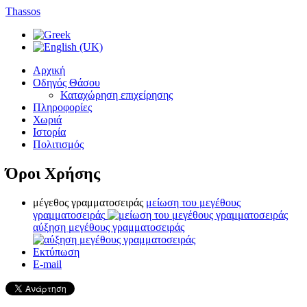
Thassos
Αρχική
Οδηγός Θάσου
Καταχώρηση επιχείρησης
Πληροφορίες
Χωριά
Ιστορία
Πολιτισμός
Όροι Χρήσης
μέγεθος γραμματοσειράς
μείωση του μεγέθους
γραμματοσειράς
αύξηση μεγέθους γραμματοσειράς
Εκτύπωση
E-mail