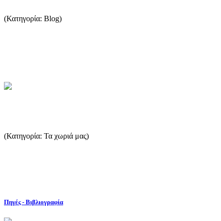
(Κατηγορία: Blog)
Φοιτητική Ομάδα: Xin Jeanie Fan (Architecture), Δήμητρα
Θεοχάρη (Landscape)Καθηγητές: David Heymann, Hope
Hasbrouck The ...
...Περισσότερα
Θημωνιά
(Κατηγορία: Τα χωριά μας)
Μικρός οικισμός στα νότια – Νοτιοανατολικά του νησιού.
Διοικητικά ανήκει στο κοινοτικό διαμέρισμα του Θεολόγου. ...
...Περισσότερα
Πηγές - Βιβλιογραφία