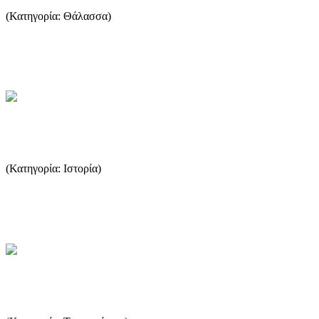
(Κατηγορία: Θάλασσα)
Πολλά έχουν λεχθεί σχετικά με τα δολώματα και πολλοί δικαίως
υποστηρίζουν ότι το καλύτερο δόλωμα είναι αυτό που...
...Περισσότερα
Ρωμαϊκή περίοδος
(Κατηγορία: Ιστορία)
Τα χρόνια που η Μακεδονία ήταν στην αφάνεια, η Θάσος
επωφελείται και γίνεται ο αφοσιωμένος ακόλουθος της Ρώμης. ...
...Περισσότερα
Λιμένας