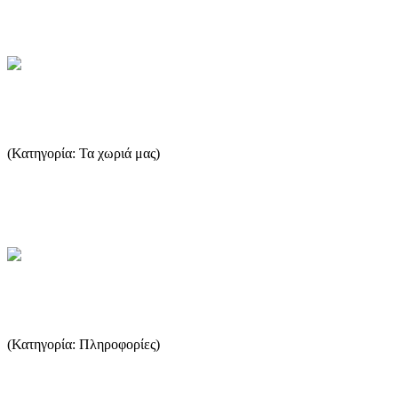
και δεν είναι αρκετή ούτε για οικογενειακή κατανάλωση, όπως...
...Περισσότερα
Κάστρο
(Κατηγορία: Τα χωριά μας)
Σε μια κορφή του Ψαριού (Υψάριο) σε ύψος 800 μέτρων βρίσκεται
χτισμένος ο αρχαιότερος οικισμός του νησιού, το Κάστρο. ...
...Περισσότερα
Δρομολόγια πλοίων
(Κατηγορία: Πληροφορίες)
Ο πιο εύκολος τρόπος να δείτε τα δρομολόγια των πλοίων είναι να
επισκεφτείτε το thassosinfo.gr. ...