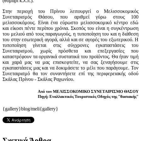
(θυμάρι κ.λ.π.).
Στην περιοχή του Πρίνου λειτουργεί ο Μελισσοκομικός
Συνεταιρισμός Θάσου, που αριθμεί γύρω στους 100
μελισσοκόμους. Είναι ένα εύρωστο μελισσοκομικό κέντρο εδώ
και είκοσι πέντε περίπου χρόνια. Σκοπός του είναι η συγκέντρωση
του μελιού από τους παραγωγούς, η τυποποίηση του και η διάθεση
του στην εσωτερική αγορά, αλλά και σε αγορές του εξωτερικού. Η
τυποποίηση γίνεται στις σύγχρονες εγκαταστάσεις του
Συνεταιρισμού, χωρίς πρόσθετα και επεξεργασίες που
καταστρέφουν τα οργανικά συστατικά του προϊόντος. Θα ήταν τιμή
και χαρά μας να μας επισκεφτείτε, να σας ξεναγήσουμε στις
εγκαταστάσεις μας και να δοκιμάσετε το μέλι που παράγουμε. Τον
Συνεταιρισμό θα τον συναντήσετε επί της περιφερειακής οδού
Σκάλας Πρίνου - Σκάλας Ραχωνίου.
Από τον ΜΕΛΙΣΣΟΚΟΜΙΚΟ ΣΥΝΕΤΑΙΡΙΣΜΟ ΘΑΣΟΥ
Πηγή: Εναλλακτικός Τουριστικός Οδηγός της "θασιακής"
{gallery}blog/meli{gallery}
Σχετικά Άρθρα