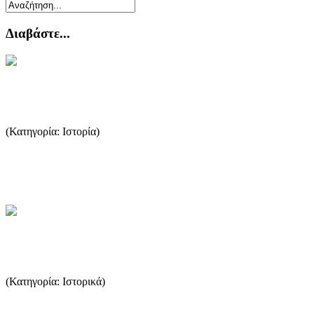
Διαβάστε...
Ελληνιστική περίοδος
(Κατηγορία: Ιστορία)
Με την είσοδο της Θάσου στην Β' Αθηναϊκή Συμμαχία μετά το 377
π.X., οι Θάσιοι χρησιμοποίησαν την υποστήριξη της Αθήνας, ...
...Περισσότερα
Το φαινόμενο της πειρατείας
(Κατηγορία: Ιστορικά)
Το φαινόμενο της πειρατείας συνδέεται άμεσα με την εμφάνιση και
την ανάπτυξη της ναυτιλίας. Από τότε που οι άνθρωποι έστ...