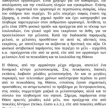
παθογόνων οργανισμών. Είναι χρήσιμο για τον καθαρισμό, την
απολύμανση και την επούλωση πληγών και εγκαυμάτων. Επίσης
βοηθάει σημαντικά τον οργανισμό σε περιπτώσεις αναιμίας, λόγω
του σιδήρου που περιέχει. Το μέλι υπερέχει σαφώς έναντι της
ζάχαρης, η οποία είναι χημικό προϊόν και έχει κατηγορηθεί για
πληθώρα παρενεργειών στον ανθρώπινο οργανισμό. Αντίθετα, το
μέλι είναι 100% φυσικό προϊόν και προέρχεται από το νέκταρ των
λουλουδιών, ένα γλυκό υγρό που εκκρίνουν τα άνθη, για να
προσελκύσουν την μέλισσα. Κατά την διαδικασία παραγωγής
μελιού, οι μέλισσες προσθέτουν σε αυτό τις αδενικές τους
εκκρίσεις, με αποτέλεσμα να αυξάνεται η θρεπτική του αξία. Οι
φυσικοί αντιβιοτικοί παράγοντες που περιέχει το μέλι - ινχιμπίνη
κ.α. -προέρχονται είτε από τα φυτά, είτε από τον οργανισμό των
μελισσών.Από τα πευκοδάση και τα λουλούδια της Θάσου
Η Θάσος, από την αρχαιότητα μέχρι σήμερα, αποτελεί ένα
δυναμικό κέντρο μελισσοκομίας. Στις πευκόφυτες δασικές
εκτάσεις διαβιούν χιλιάδες μελισσοσμήνη. Αν και οι μεγάλες
πυρκαγιές των τελευταίων χρόνων κατέστρεψαν περίπου το μισό
από το πευκοδάσος της Θάσου, εντούτοις έγιναν σημαντικές
προσπάθειες να αντιμετωπιστεί το πρόβλημα με δεντροφυτεύσεις,
στις οποίες συμμετείχαν μαζικά οι μελισσοτρόφοι, αλλά και το
σύνολο του πληθυσμού του νησιού. Σήμερα, παράγονται στην
Θάσο αρκετές χιλιάδες κιλά μέλι, που προέρχεται είτε από
ποικιλίες δέντρων (πεύκο, έλατο κ.λ.π.), είτε από ποικιλίες ανθέων