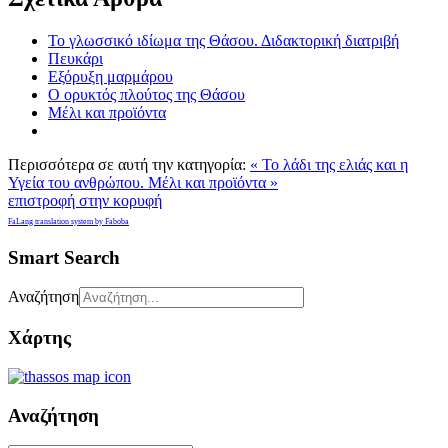
Το γλωσσικό ιδίωμα της Θάσου. Διδακτορική διατριβή
Πευκάρι
Εξόρυξη μαρμάρου
Ο ορυκτός πλούτος της Θάσου
Μέλι και προϊόντα
Περισσότερα σε αυτή την κατηγορία:
« Το λάδι της ελιάς και η
Υγεία του ανθρώπου.
Μέλι και προϊόντα »
επιστροφή στην κορυφή
FaLang translation system by Faboba
Smart Search
Αναζήτηση
Χάρτης
Αναζήτηση