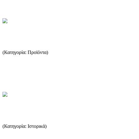
...Περισσότερα
Ο ορυκτός πλούτος της Θάσου
(Κατηγορία: Προϊόντα)
Η Θάσος γεωλογικά ανήκει στην κρυοταλλοσχιστώδη μάζα της
Ροδόπης και δομείται από μεταμορφωμένα Παλαιοζωικά
Μεσοζωικά πε...
...Περισσότερα
Το κρασί της Θάσου στην αρχαιότητα
(Κατηγορία: Ιστορικά)
Στη σημερινή Θάσο η παραγωγή κρασιού είναι πολύ περιορισμένη