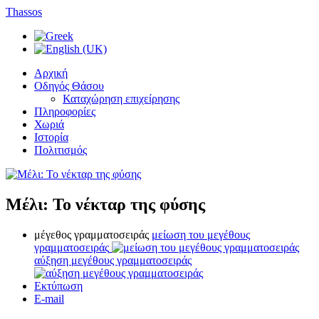
Thassos
Αρχική
Οδηγός Θάσου
Καταχώρηση επιχείρησης
Πληροφορίες
Χωριά
Ιστορία
Πολιτισμός
Μέλι: Το νέκταρ της φύσης
μέγεθος γραμματοσειράς
μείωση του μεγέθους
γραμματοσειράς
αύξηση μεγέθους γραμματοσειράς
Εκτύπωση
E-mail