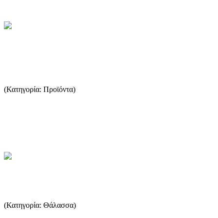
...Περισσότερα
Το λάδι της ελιάς και η Υγεία του
ανθρώπου.
(Κατηγορία: Προϊόντα)
Για τους Θάσιους το ελαιόλαδο αποτελούσε ένα βασικό
διατροφικό στοιχείο από των αρχαιοτάτων χρόνων. Αυτό επίσης
απ...
...Περισσότερα
Ανεμολόγιο
(Κατηγορία: Θάλασσα)
Με τον όρο Ανεμολόγιο κυρίως εννοούμε αυτόν της πυξίδας εξ ου