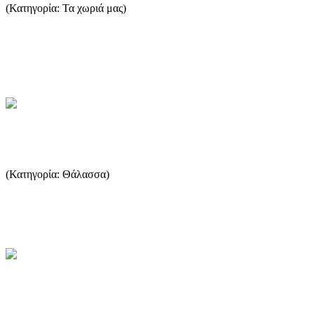
(Κατηγορία: Τα χωριά μας)
Η κωμόπολη της Θάσου (ή Λιμένα, όπως αποκαλείται από τους
Θάσιους) είναι χτισμένη στο μυχό ενός κόλπου, ανάμεσα στα
ακρω...
...Περισσότερα
Η Αλιεία στην Ελλάδα
(Κατηγορία: Θάλασσα)
Στη χώρα μας η αλιεία υπήρξε ανέκαθεν κύρια δραστηριότητα και
βασική πηγή εισοδήματος για τους κατοίκους πολλών παράκτιω...
...Περισσότερα
Η Αλιεία στην Θάσο