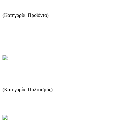
(Κατηγορία: Προϊόντα)
Η Θάσος γεωλογικά ανήκει στην κρυοταλλοσχιστώδη μάζα της
Ροδόπης και δομείται από μεταμορφωμένα Παλαιοζωικά
Μεσοζωικά πε...
...Περισσότερα
Εξωκκλήσια της Θάσου
(Κατηγορία: Πολιτισμός)
Εξωκκλήσια της Θάσου (κάθε κοινότητας, παλιά και νεόδμητα) ...
...Περισσότερα
Το κρασί της Θάσου στην αρχαιότητα