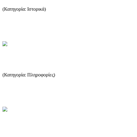
(Κατηγορία: Ιστορικά)
Στη σημερινή Θάσο η παραγωγή κρασιού είναι πολύ περιορισμένη
και δεν είναι αρκετή ούτε για οικογενειακή κατανάλωση, όπως...
...Περισσότερα
Αξίζει να επισκεφτείτε
(Κατηγορία: Πληροφορίες)
Η Θάσος διαθέτει σημεία φυσικής ομορφιάς και ιστορικής αξίας
που μπορείτε να επισκεφτείτε κατά την παραμονή σας. ...
...Περισσότερα
Λιμένας