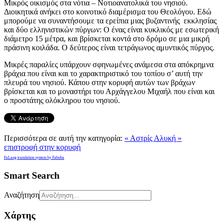
Μικρός οικισμός στα νότια – Νοτιοανατολικά του νησιού.
Διοικητικά ανήκει στο κοινοτικό διαμέρισμα του Θεολόγου. Εδώ
μπορούμε να συναντήσουμε τα ερείπια μιας βυζαντινής εκκλησίας
και δύο ελληνιστικών πύργων: Ο ένας είναι κυκλικός με εσωτερική
διάμετρο 15 μέτρα, και βρίσκεται κοντά στο δρόμο σε μια μικρή
πράσινη κοιλάδα. Ο δεύτερος είναι τετράγωνος αμυντικός πύργος.
Μικρές παραλίες υπάρχουν σφηνωμένες ανάμεσα στα απόκρημνα
βράχια που είναι και το χαρακτηριστικό του τοπίου σ’ αυτή την
πλευρά του νησιού. Κάπου στην κορυφή αυτών των βράχων
βρίσκεται και το μοναστήρι του Αρχάγγελου Μιχαήλ που είναι και
ο προστάτης ολόκληρου του νησιού.
Περισσότερα σε αυτή την κατηγορία:
« Αστρίς
Αλυκή »
επιστροφή στην κορυφή
FaLang translation system by Faboba
Smart Search
Αναζήτηση
Χάρτης