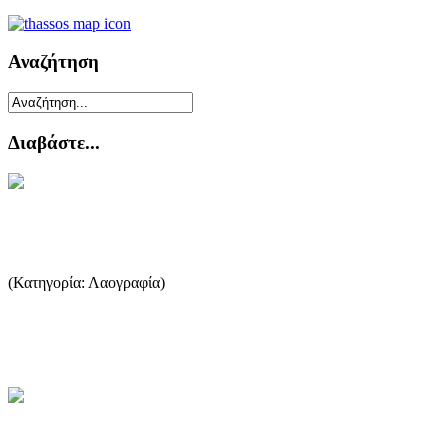
Αναζήτηση
Διαβάστε...
Ο Θάνατος και η σχετική εθιμοτυπία
(Κατηγορία: Λαογραφία)
Ο θάνατος, ως φυσικό αποτέλεσμα και τελευταίος σταθμός της
ζωής, ασκεί την επίδραση του σε κάθε ανθρώπινο όν. Παρά την π...
...Περισσότερα
Ο ορυκτός πλούτος της Θάσου