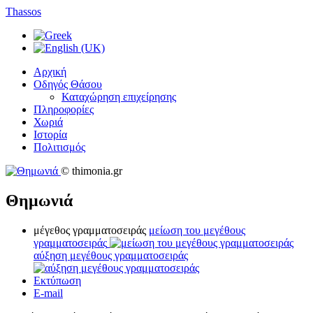
Thassos
Αρχική
Οδηγός Θάσου
Καταχώρηση επιχείρησης
Πληροφορίες
Χωριά
Ιστορία
Πολιτισμός
© thimonia.gr
Θημωνιά
μέγεθος γραμματοσειράς
μείωση του μεγέθους
γραμματοσειράς
αύξηση μεγέθους γραμματοσειράς
Εκτύπωση
E-mail