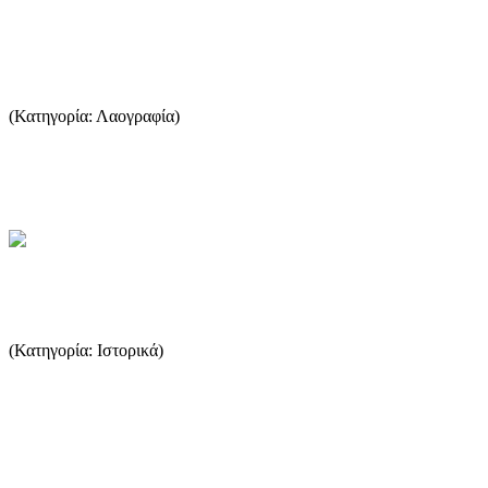
Γέννα (τοκετός) και έθιμα γύρω απ'
αυτή
(Κατηγορία: Λαογραφία)
Πρωταρχικής σημασίας γεγονός για τον τρόπο ζωής των Θασίων
αποτελούσε η Γέννα. Η Γέννα είναι όχι μόνο η φυσική διαιώνιση...
...Περισσότερα
Το κρασί της Θάσου στην αρχαιότητα
(Κατηγορία: Ιστορικά)
Στη σημερινή Θάσο η παραγωγή κρασιού είναι πολύ περιορισμένη
και δεν είναι αρκετή ούτε για οικογενειακή κατανάλωση, όπως...
...Περισσότερα