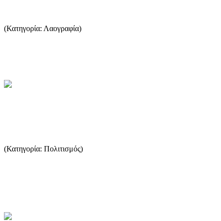
παραδοσιακή αρχιτεκτονική;
(Κατηγορία: Λαογραφία)
Η λαϊκή μας αρχιτεκτονική είναι η τέχνη οικοδόμησης για τη
δημιουργία ομορφιάς και χρησιμότητας, με την εναρμόνιση των π...
...Περισσότερα
Το γλωσσικό ιδίωμα της Θάσου.
Διδακτορική διατριβή
(Κατηγορία: Πολιτισμός)
Με μεγάλη υπερηφάνια, και μετά από αρκετή αναμονή για να
βρεθεί ο συγγραφέας και να μου δώσει την απαιτούμενη τυπική
άδε...
...Περισσότερα