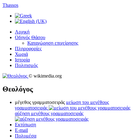
Thassos
Αρχική
Οδηγός Θάσου
Καταχώρηση επιχείρησης
Πληροφορίες
Χωριά
Ιστορία
Πολιτισμός
© wikimedia.org
Θεολόγος
μέγεθος γραμματοσειράς
μείωση του μεγέθους
γραμματοσειράς
αύξηση μεγέθους γραμματοσειράς
Εκτύπωση
E-mail
Πολυμέσα