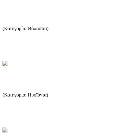
Είδη ψαριών
(Κατηγορία: Θάλασσα)
Υπάρχουν 450 είδη ψαριών στον Ελληνικό βυθό ορισμένα είναι
μεταναστευτικά. Οι περιβαλλοντικές συνθήκες είναι αυτές που δ...
...Περισσότερα
Μέλι και προϊόντα
(Κατηγορία: Προϊόντα)
Θρεπτική αξία του μελιού, κρυστάλλωση, χρώμα, μελλισοκομικά
προϊόντα ...
...Περισσότερα