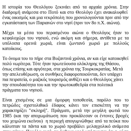
Η ιστορία του Θεολόγου ξεκινάει από τα αρχαία χρόνια. Στην
διαδρομή ανάμεσα στο Ποτό και στο Θεολόγο έχει ανακαλυφθεί
ένας οικισμός και μια νεκρόπολη που χρονολογούνται πριν από την
εγκατάσταση των Παριανών στο νησί (πριν τον 8o π.Χ. αιώνα).
Μέχρι τα μέσα του περασμένου αιώνα ο Θεολόγος ήταν το
κεφαλοχώρι του νησιού, ενώ ακόμη και σήμερα, αντίθετα με τα
υπόλοιπα ορεινά χωριά, είναι ζωντανό χωριό με πολλούς
κατοίκους.
Το όνομα του το πήρε στα Βυζαντινά χρόνια, αν και είχε κατοικηθεί
πολύ νωρίτερα. Τότε ήταν πρωτεύουσα ολόκληρης της Θάσου,
όπως επίσης και αργότερα, στα χρόνια της Τουρκοκρατίας. Μετά
την απελευθέρωση, οι συνθήκες διαφοροποιούνται, δεν υπάρχει
πια πειρατεία, ο μαζικός τουρισμός ανθίζει και ο Θεολόγος χάνει
την σπουδαιότητα του και την πρωτοκαθεδρία στα πολιτικά
πράγματα του νησιού.
Είναι χτισμένος σε μια όμορφη τοποθεσία, παρόλο που το
πετρώδες σχιστολιθικό έδαφος κάνει τον επισκέπτη να την
χαρακτηρίζει "σκληρή". Πράγματι, μετά την μεγάλη φωτιά του
1985 (και την αποχωμάτωση που προκάλεσαν οι έντονες βροχές
του χειμώνα εκείνου) η περιοχή απογυμνώθηκε από τα πεύκα που
κάλυπταν τα πάντα και το χωριό προβάλει μελαγχολικό ανάμεσα