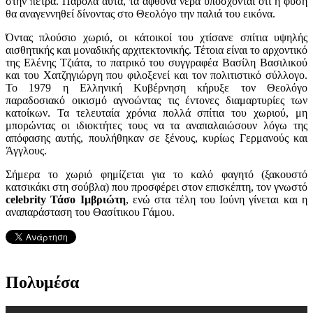
στην πέτρα. Παρόλα αυτά, τα άφθονα νερά υπόσχονται ότι η φύση
θα αναγεννηθεί δίνοντας στο Θεολόγο την παλιά του εικόνα.
Όντας πλούσιο χωριό, οι κάτοικοί του χτίσανε σπίτια υψηλής
αισθητικής και μοναδικής αρχιτεκτονικής. Τέτοια είναι το αρχοντικό
της Ελένης Τζιάτα, το πατρικό του συγγραφέα Βασίλη Βασιλικού
και του Χατζηγιώργη που φιλοξενεί και τον πολιτιστικό σύλλογο.
Το 1979 η Ελληνική Κυβέρνηση κήρυξε τον Θεολόγο
παραδοσιακό οικισμό αγνοώντας τις έντονες διαμαρτυρίες των
κατοίκων. Τα τελευταία χρόνια πολλά σπίτια του χωριού, μη
μπορώντας οι ιδιοκτήτες τους να τα αναπαλαιώσουν λόγω της
απόφασης αυτής, πουλήθηκαν σε ξένους, κυρίως Γερμανούς και
Άγγλους.
Σήμερα το χωριό φημίζεται για το καλό φαγητό (ξακουστό
κατσικάκι στη σούβλα) που προσφέρει στον επισκέπτη, τον γνωστό
celebrity Τάσο Ιμβριώτη
, ενώ στα τέλη του Ιούνη γίνεται και η
αναπαράσταση του Θασίτικου Γάμου.
Πολυμέσα