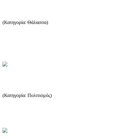
Σημάδια πρόβλεψης του καιρού
(Κατηγορία: Θάλασσα)
Στην εποχή μας οι ψαράδες ενημερώνονται καθημερινά για τον
καιρό, πριν ξεκινήσουν για ψάρεμα, ασφαλέστερα και
εγκυρότερα...
...Περισσότερα
Καλλίνικος Σταματιάδης
(Κατηγορία: Πολιτισμός)
Αρχιμανδρίτης Καλλίνικος Σταματιάδης (1792-1877) Ένας Λόγιος
κληρικός από το Καζαβήτι Θάσου ...
...Περισσότερα