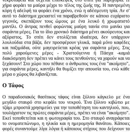
χήρα φοράει τα μαύρα μέχρι το τέλος της ζωής της. Η παντρεμένη
κόρη ή αδελφή τα φοράει ένα χρόνο, ενώ η αδέσμευτη τρία. Αν σ'
αυτό το διάστημα χρειαστεί να παραβρεθούν σε κάποιο ευχάριστο
γεγονός, σκεπάζουν τους ώμους με ένα λευκό ή χρωματιστό
μαντίλι. Ο άντρας πενθεί φορώντας μαύρη ταινία στο μανίκι για
σαράντα μέρες. Για το ίδιο χρονικό διάστημα μένει ακούρευτος και
αξύριστος. Το σπίτι δεν στολίζεται ιδιαίτερα, δεν υπάρχουν
λουλούδια στα βάζα, δεν προσφέρουν γλυκά, παρά μόνο καφέδες
και παξιμάδια, ούτε μαγειρεύεται κρέας για σαράντα μέρες. Στις
πολύ χαρούμενες μέρες - Χριστούγεννα ή Πάσχα -καμιά
διακόσμηση δεν πρέπει να κάνει τους πενθούντες να χαρούν και να
ξεχάσουν! Στο χώρο που πέθανε ο άνθρωπος τους ένα "ακοίμητο",
για σαράντα μέρες, καντήλι θα θυμίζει την απουσία του, ενώ κάθε
μέρα ο χώρος θα λιβανίζεται.
Ο Τάφος
Ο παραδοσιακός θασίτικος τάφος είναι ξύλινο κάγκελο με ένα
μεγάλο σταυρό στο κεφάλι του νεκρού. Ένα ξύλινο κιβώτιο με
τζάμι μπροστά χρησιμεύει για την τοποθέτηση του καντηλιού, που,
τουλάχιστον τις πρώτες σαράντα μέρες, πρέπει να είναι "ακοίμητο".
Εκεί τοποθετείται και η φωτογραφία του. Στο σταυρό αναγράφεται
το ονοματεπώνυμο, η ηλικία και η ημερομηνία θανάτου. Κάποιες
φορές συναντούμε λίγα λόγια ή κάποιους στίχους που δείχνουν τα