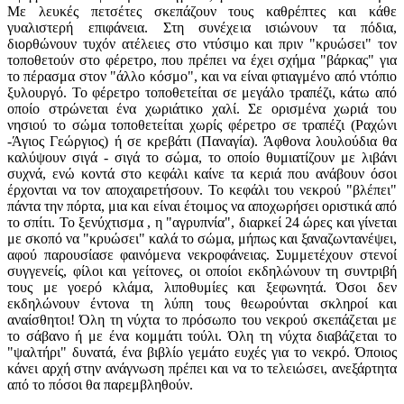
Με λευκές πετσέτες σκεπάζουν τους καθρέπτες και κάθε
γυαλιστερή επιφάνεια. Στη συνέχεια ισιώνουν τα πόδια,
διορθώνουν τυχόν ατέλειες στο ντύσιμο και πριν "κρυώσει" τον
τοποθετούν στο φέρετρο, που πρέπει να έχει σχήμα "βάρκας" για
το πέρασμα στον "άλλο κόσμο", και να είναι φτιαγμένο από ντόπιο
ξυλουργό. Το φέρετρο τοποθετείται σε μεγάλο τραπέζι, κάτω από
οποίο στρώνεται ένα χωριάτικο χαλί. Σε ορισμένα χωριά του
νησιού το σώμα τοποθετείται χωρίς φέρετρο σε τραπέζι (Ραχώνι
-Άγιος Γεώργιος) ή σε κρεβάτι (Παναγία). Άφθονα λουλούδια θα
καλύψουν σιγά - σιγά το σώμα, το οποίο θυμιατίζουν με λιβάνι
συχνά, ενώ κοντά στο κεφάλι καίνε τα κεριά που ανάβουν όσοι
έρχονται να τον αποχαιρετήσουν. Το κεφάλι του νεκρού "βλέπει"
πάντα την πόρτα, μια και είναι έτοιμος να αποχωρήσει οριστικά από
το σπίτι. Το ξενύχτισμα , η "αγρυπνία", διαρκεί 24 ώρες και γίνεται
με σκοπό να "κρυώσει" καλά το σώμα, μήπως και ξαναζωντανέψει,
αφού παρουσίασε φαινόμενα νεκροφάνειας. Συμμετέχουν στενοί
συγγενείς, φίλοι και γείτονες, οι οποίοι εκδηλώνουν τη συντριβή
τους με γοερό κλάμα, λιποθυμίες και ξεφωνητά. Όσοι δεν
εκδηλώνουν έντονα τη λύπη τους θεωρούνται σκληροί και
αναίσθητοι! Όλη τη νύχτα το πρόσωπο του νεκρού σκεπάζεται με
το σάβανο ή με ένα κομμάτι τούλι. Όλη τη νύχτα διαβάζεται το
"ψαλτήρι" δυνατά, ένα βιβλίο γεμάτο ευχές για το νεκρό. Όποιος
κάνει αρχή στην ανάγνωση πρέπει και να το τελειώσει, ανεξάρτητα
από το πόσοι θα παρεμβληθούν.