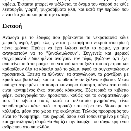
κηδεία. Έκτακτα μπορεί να ψάλλεται το όνομα του νεκρού σε κάθε
λειτουργία, γιορτή, ψυχοσάββατο κλπ, και κατά την περίοδο που
είναι στο χώμα και μετά την εκταφή.
Εκταφή
Ανάλογα με το έδαφος που βρίσκονται τα νεκροταφεία κάθε
χωριού, υγρό, ξηρό, κλπ, γίνεται η εκταφή του νεκρού στα τρία ή
πέντε χρόνια. Πρέπει να έχει λιώσει καλά το σώμα, για μην
αναγκαστούν να το "ξαναλαμώσουν". Συγγενείς και μερικοί
συγχωριανοί ειδικευμένοι ανοίγουν τον τάφο, βγάζουν ό,τι έχει
απομείνει από τα ρούχα του νεκρού και τα ξύλα του φέρετρου και
καθαρίζουν όλα τα κόκαλα από το χώμα, αφού τα συγκεντρώσουν
προσεκτικά. Έπειτα τα πλύνουν, τα στεγνώνουν, τα ραντίζουν με
κρασί και βασιλικό, και τα τοποθετούν σε ξύλινο κιβώτιο. Μέσα
υπάρχει στρωμένο κάτασπρο καινούριο ύφασμα, πάνω στο οποίο
είναι κεντημένος ένας σταυρός κόκκινος. Εξωτερικά το κιβώτιο
φέρει φωτογραφία του προσώπου, καθώς και το ονοματεπώνυμο
του. Το κιβώτιο αυτό, κατά το τελευταίο μνημόσυνο, είναι
τοποθετημένο κάτω από το τραπέζι που φέρει τον δίσκο με τα
κόλλυβα, μέσα στο χώρο της εκκλησίας. Τελικός προορισμός του
είναι το "Κοιμητήρι" του χωριού, όπου εκεί τοποθετημένο με τάξη
και χρονολογική σειρά θα θυμίζει την ύπαρξη του συγκεκριμένου
ανθρώπου στο παρελθόν.