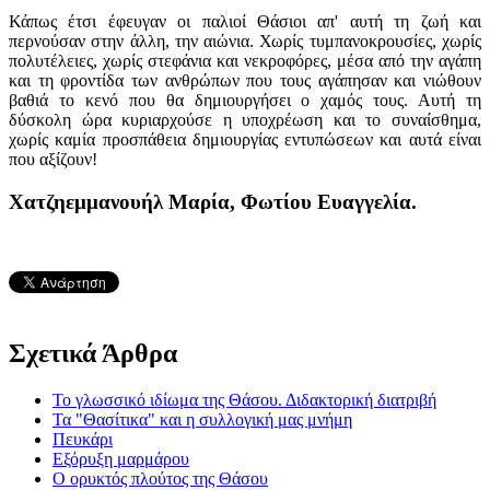
Κάπως έτσι έφευγαν οι παλιοί Θάσιοι απ' αυτή τη ζωή και
περνούσαν στην άλλη, την αιώνια. Χωρίς τυμπανοκρουσίες, χωρίς
πολυτέλειες, χωρίς στεφάνια και νεκροφόρες, μέσα από την αγάπη
και τη φροντίδα των ανθρώπων που τους αγάπησαν και νιώθουν
βαθιά το κενό που θα δημιουργήσει ο χαμός τους. Αυτή τη
δύσκολη ώρα κυριαρχούσε η υποχρέωση και το συναίσθημα,
χωρίς καμία προσπάθεια δημιουργίας εντυπώσεων και αυτά είναι
που αξίζουν!
Χατζηεμμανουήλ Μαρία, Φωτίου Ευαγγελία.
Σχετικά Άρθρα
Το γλωσσικό ιδίωμα της Θάσου. Διδακτορική διατριβή
Τα "Θασίτικα" και η συλλογική μας μνήμη
Πευκάρι
Εξόρυξη μαρμάρου
Ο ορυκτός πλούτος της Θάσου