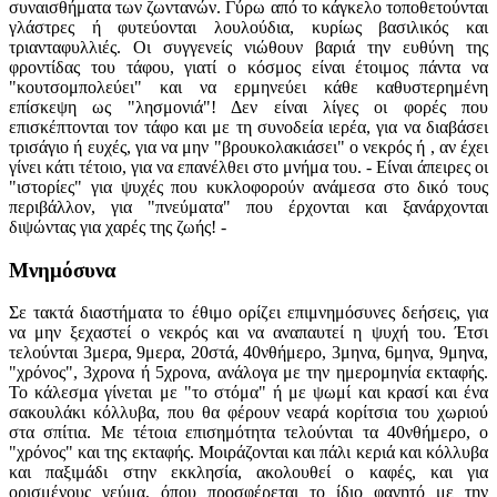
συναισθήματα των ζωντανών. Γύρω από το κάγκελο τοποθετούνται
γλάστρες ή φυτεύονται λουλούδια, κυρίως βασιλικός και
τριανταφυλλιές. Οι συγγενείς νιώθουν βαριά την ευθύνη της
φροντίδας του τάφου, γιατί ο κόσμος είναι έτοιμος πάντα να
"κουτσομπολεύει" και να ερμηνεύει κάθε καθυστερημένη
επίσκεψη ως "λησμονιά"! Δεν είναι λίγες οι φορές που
επισκέπτονται τον τάφο και με τη συνοδεία ιερέα, για να διαβάσει
τρισάγιο ή ευχές, για να μην "βρουκολακιάσει" ο νεκρός ή , αν έχει
γίνει κάτι τέτοιο, για να επανέλθει στο μνήμα του. - Είναι άπειρες οι
"ιστορίες" για ψυχές που κυκλοφορούν ανάμεσα στο δικό τους
περιβάλλον, για "πνεύματα" που έρχονται και ξανάρχονται
διψώντας για χαρές της ζωής! -
Μνημόσυνα
Σε τακτά διαστήματα το έθιμο ορίζει επιμνημόσυνες δεήσεις, για
να μην ξεχαστεί ο νεκρός και να αναπαυτεί η ψυχή του. Έτσι
τελούνται 3μερα, 9μερα, 20στά, 40νθήμερο, 3μηνα, 6μηνα, 9μηνα,
"χρόνος", 3χρονα ή 5χρονα, ανάλογα με την ημερομηνία εκταφής.
Το κάλεσμα γίνεται με "το στόμα" ή με ψωμί και κρασί και ένα
σακουλάκι κόλλυβα, που θα φέρουν νεαρά κορίτσια του χωριού
στα σπίτια. Με τέτοια επισημότητα τελούνται τα 40νθήμερο, ο
"χρόνος" και της εκταφής. Μοιράζονται και πάλι κεριά και κόλλυβα
και παξιμάδι στην εκκλησία, ακολουθεί ο καφές, και για
ορισμένους γεύμα, όπου προσφέρεται το ίδιο φαγητό με την