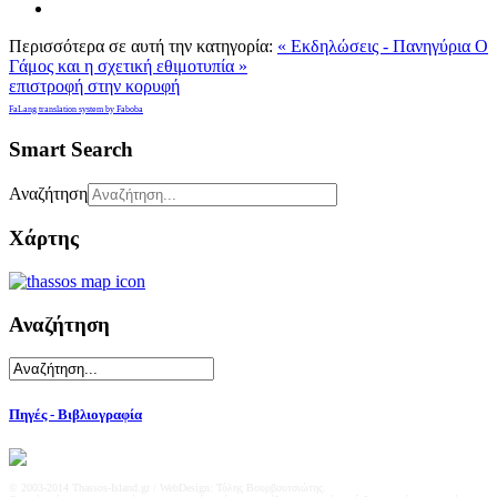
Περισσότερα σε αυτή την κατηγορία:
« Εκδηλώσεις - Πανηγύρια
Ο
Γάμος και η σχετική εθιμοτυπία »
επιστροφή στην κορυφή
FaLang translation system by Faboba
Smart Search
Αναζήτηση
Χάρτης
Αναζήτηση
Πηγές - Βιβλιογραφία
© 2003-2014 Thassos-Island.gr / WebDesign: Τόλης Βουρβουτσιώτης.