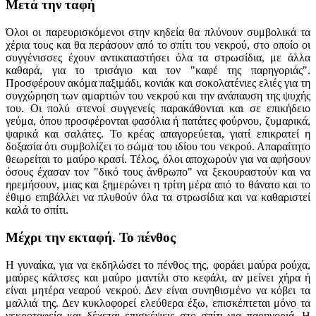
Μετά την ταφή
Όλοι οι παρευρισκόμενοι στην κηδεία θα πλύνουν συμβολικά τα
χέρια τους και θα περάσουν από το σπίτι του νεκρού, στο οποίο οι
συγγένισσες έχουν αντικαταστήσει όλα τα στρωσίδια, με άλλα
καθαρά, για το τρισάγιο και τον "καφέ της παρηγοριάς".
Προσφέρουν ακόμα παξιμάδι, κονιάκ και σοκολατένιες ελιές για τη
συγχώρηση των αμαρτιών του νεκρού και την ανάπαυση της ψυχής
του. Οι πολύ στενοί συγγενείς παρακάθονται και σε επικήδειο
γεύμα, όπου προσφέρονται φασόλια ή πατάτες φούρνου, ζυμαρικά,
ψαρικά και σαλάτες. Το κρέας απαγορεύεται, γιατί επικρατεί η
δοξασία ότι συμβολίζει το σώμα του ιδίου του νεκρού. Απαραίτητο
θεωρείται το μαύρο κρασί. Τέλος, όλοι αποχωρούν για να αφήσουν
όσους έχασαν τον "δικό τους άνθρωπο" να ξεκουραστούν και να
ηρεμήσουν, μιας και ξημερώνει η τρίτη μέρα από το θάνατο και το
έθιμο επιβάλλει να πλυθούν όλα τα στρωσίδια και να καθαριστεί
καλά το σπίτι.
Μέχρι την εκταφή. Το πένθος
Η γυναίκα, για να εκδηλώσει το πένθος της, φοράει μαύρα ρούχα,
μαύρες κάλτσες και μαύρο μαντίλι στο κεφάλι, αν μείνει χήρα ή
είναι μητέρα νεαρού νεκρού. Δεν είναι συνηθισμένο να κόβει τα
μαλλιά της. Δεν κυκλοφορεί ελεύθερα έξω, επισκέπτεται μόνο τα
νεκροταφεία και δέχεται επισκέψεις στο σπίτι για παρηγοριά. Η