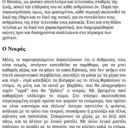
Ο θάνατος, ως φυσικό αποτέλεσμα και τελευταίος σταθμός της
ζωής, ασκεί την επίδραση του σε κάθε ανθρώπινο όν. Παρά την
παγκοσμιότητα, όμως, του φαινομένου, κάθε περιοχή ακολουθεί τα
δικά της έθιμα και το δικό της τυπικό, για να συνοδεύσει τους
ανθρώπους της στην τελευταία τους κατοικία. Έτσι και στη Θάσο
τελείται με τα δικά του χαρακτηριστικά, που διαμορφώθηκαν
αιώνες πριν και διατηρούνται αναλλοίωτα στο πέρασμα των
χρόνων.
Ο Νεκρός
Μόλις οι παρευρισκόμενοι διαπιστώσουν ότι ο άνθρωπος τους
είναι νεκρός, ανοίγουν κατευθείαν τα παράθυρα, για να μπει
καθαρός αέρας και να φύγει το κακό.Κάποιος, που δεν ανήκει στο
στενό οικογενειακό περιβάλλον, σκεπάζει τα μάτια με τα χέρια του
και σιγά - σιγά κατεβάζει τα βλέφαρα ως το τέλος.Φράσσουν το
στόμα, τη μύτη και τα αυτιά με βαμβάκι, που θα απορροφήσει
τυχόν "υγρά" που θα "βγάλει" ο νεκρός. Με βρεγμένο πανί
καθαρίζουν ολόκληρο το σώμα. Στο ντύσιμο ακολουθείται
συγκεκριμένη σειρά: πρώτα του φορούν τα εσώρουχα, που πρέπει
να είναι καινούρια και άπλυτα' ύστερα παντελόνι ή φούστα,
ανάλογα με το φύλο του νεκρού, πουκάμισο ή μπλούζα και τέλος
κάλτσες και παπούτσια. Σταυρώνουν τα χέρια, με το δεξί από
πάνω, και τα δένουν με λευκό μαντίλι. Με άλλο λευκό μαντίλι
σφίγγουν το κεφάλι με το πηγούνι, για να κλείσει καλά το στόμα.