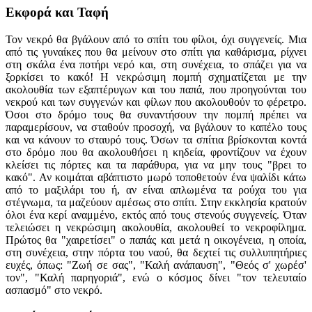
Εκφορά και Ταφή
Τον νεκρό θα βγάλουν από το σπίτι του φίλοι, όχι συγγενείς. Μια
από τις γυναίκες που θα μείνουν στο σπίτι για καθάρισμα, ρίχνει
στη σκάλα ένα ποτήρι νερό και, στη συνέχεια, το σπάζει για να
ξορκίσει το κακό! Η νεκρώσιμη πομπή σχηματίζεται με την
ακολουθία των εξαπτέρυγων και του παπά, που προηγούνται του
νεκρού και των συγγενών και φίλων που ακολουθούν το φέρετρο.
Όσοι στο δρόμο τους θα συναντήσουν την πομπή πρέπει να
παραμερίσουν, να σταθούν προσοχή, να βγάλουν το καπέλο τους
και να κάνουν το σταυρό τους. Όσων τα σπίτια βρίσκονται κοντά
στο δρόμο που θα ακολουθήσει η κηδεία, φροντίζουν να έχουν
κλείσει τις πόρτες και τα παράθυρα, για να μην τους "βρει το
κακό". Αν κοιμάται αβάπτιστο μωρό τοποθετούν ένα ψαλίδι κάτω
από το μαξιλάρι του ή, αν είναι απλωμένα τα ρούχα του για
στέγνωμα, τα μαζεύουν αμέσως στο σπίτι. Στην εκκλησία κρατούν
όλοι ένα κερί αναμμένο, εκτός από τους στενούς συγγενείς. Όταν
τελειώσει η νεκρώσιμη ακολουθία, ακολουθεί το νεκροφίλημα.
Πρώτος θα "χαιρετίσει" ο παπάς και μετά η οικογένεια, η οποία,
στη συνέχεια, στην πόρτα του ναού, θα δεχτεί τις συλλυπητήριες
ευχές, όπως: "Ζωή σε σας", "Καλή ανάπαυση", "Θεός σ' χωρέσ'
τον", "Καλή παρηγοριά", ενώ ο κόσμος δίνει "τον τελευταίο
ασπασμό" στο νεκρό.