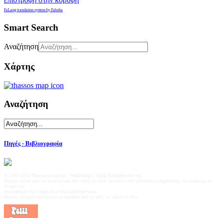
FaLang translation system by Faboba
Smart Search
Αναζήτηση
Χάρτης
Αναζήτηση
Πηγές - Βιβλιογραφία
© 2003-2014 Thassos-Island.gr / WebDesign: Τόλης Βουρβουτσιώτης.
Θεωρώ χρέος μου να αναφέρoμαι την πηγή, κι όταν γνωρίζω τον συντάκτη ή δημιουργό, να αναφέρω το
όνομα του.
Η αναφορά στην πηγή είναι θέμα αξιοπρέπειας.
Θεωρώ υποχρέωση όποιου αντιγράψει από το site, να κάνει το ίδιο.