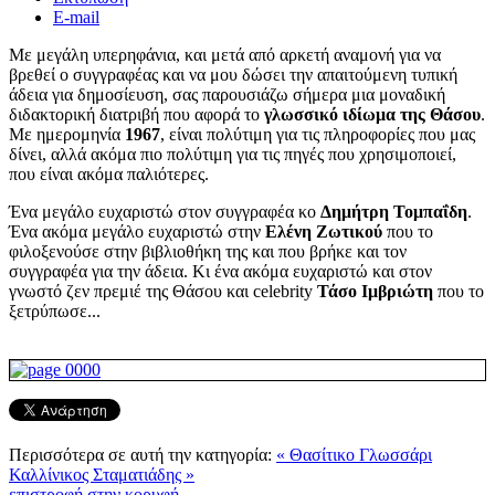
E-mail
Με μεγάλη υπερηφάνια, και μετά από αρκετή αναμονή για να
βρεθεί ο συγγραφέας και να μου δώσει την απαιτούμενη τυπική
άδεια για δημοσίευση, σας παρουσιάζω σήμερα μια μοναδική
διδακτορική διατριβή που αφορά το
γλωσσικό ιδίωμα της Θάσου
.
Με ημερομηνία
1967
, είναι πολύτιμη για τις πληροφορίες που μας
δίνει, αλλά ακόμα πιο πολύτιμη για τις πηγές που χρησιμοποιεί,
που είναι ακόμα παλιότερες.
Ένα μεγάλο ευχαριστώ στον συγγραφέα κο
Δημήτρη Τομπαΐδη
.
Ένα ακόμα μεγάλο ευχαριστώ στην
Ελένη Ζωτικού
που το
φιλοξενούσε στην βιβλιοθήκη της και που βρήκε και τον
συγγραφέα για την άδεια. Κι ένα ακόμα ευχαριστώ και στον
γνωστό ζεν πρεμιέ της Θάσου και celebrity
Τάσο Ιμβριώτη
που το
ξετρύπωσε...
Περισσότερα σε αυτή την κατηγορία:
« Θασίτικο Γλωσσάρι
Καλλίνικος Σταματιάδης »
επιστροφή στην κορυφή