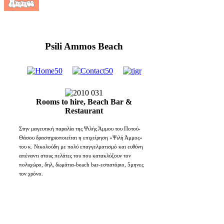
Psili Ammos Beach
Rooms to hire, Beach Bar &
Restaurant
Στην μαγευτική παραλία της Ψιλής Άμμου του Ποτού-
Θάσου δραστηριοποιείται η επιχείρηση «Ψιλή Άμμος»
του κ. Νικολούδη με πολύ επαγγελματισμό και ευθύνη
απέναντι στους πελάτες του που κατακλύζουν τον
πολυχώρο, δηλ, δωμάτια-beach bar-εστιατόριο, 5μηνες
τον χρόνο.