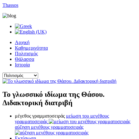
Thassos
Αρχική
Καθημερινότητα
Πολιτισμός
Θάλασσα
Ιστορία
Το γλωσσικό ιδίωμα της Θάσου.
Διδακτορική διατριβή
μέγεθος γραμματοσειράς
μείωση του μεγέθους
γραμματοσειράς
αύξηση μεγέθους γραμματοσειράς
Εκτύπωση