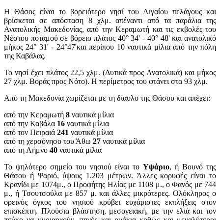
Η Θάσος είναι το βορειότερο νησί του Αιγαίου πελάγους και
βρίσκεται σε απόσταση 8 χλμ. απέναντι από τα παράλια της
Ανατολικής Μακεδονίας, από την Κεραμωτή και τις εκβολές του
Νέστου ποταμού σε βόρειο πλάτος 40° 34' - 40° 48' και ανατολικό
μήκος 24° 31' - 24°47'και περίπου 10 ναυτικά μίλια από την πόλη
της Καβάλας.
Το νησί έχει πλάτος 22,5 χλμ. (Δυτικά προς Ανατολικά) και μήκος
27 χλμ. Βοράς προς Νότο). Η περίμετρος του φτάνει στα 93 χλμ.
Από τη Μακεδονία χωρίζεται με τη δίαυλο της Θάσου και απέχει:
από την Κεραμωτή
8
ναυτικά μίλια
από την Καβάλα
16
ναυτικά μίλια
από τον Πειραιά
241
ναυτικά μίλια
από τη χερσόνησο του Άθω
27
ναυτικά μίλια
από τη Λήμνο
40
ναυτικά μίλια
Το ψηλότερο σημείο του νησιού είναι το
Υψάριο
, ή Βουνό της
Θάσου ή Ψαριό, ύψους 1.203 μέτρων. Άλλες κορυφές είναι το
Κρανίδι με 1074μ., ο Προφήτης Ηλίας με 1108 μ., ο Φανός με 744
μ., ή Τσουτσούλα με 857 μ. και άλλες μικρότερες. Ολόκληρος ο
ορεινός όγκος του νησιού κρύβει ευχάριστες εκπλήξεις στον
επισκέπτη. Πλούσια βλάστηση, μεσογειακή, με την ελιά και τον
πεύκο να κυριαρχούν, πηγές και ρυάκια καθώς και μεγαλύτεροι