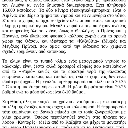
τον Λιμένα κι εννέα δημοτικά διαμερίσματα, Έχει πληθυσμό
16.000 κατοίκους. Τα δύο κέντρα (διοικητικά-εμπορικά) είναι ο
Λιμένας στο βόρειο τμήμα του νησιού και τα Λιμενάρια στο νότιο.
Σ' αυτά τα χωριά, υπάρχουν σχεδόν όλες οι υπηρεσίες και σχετικά
πλήρης εμπορική αγορά. Μεγάλα χωριά επίσης παρέχουν ανέσεις
και υπηρεσίες όλο το χρόνο, όπως ο Θεολόγος, ο Πρίνος και η
Παναγία, ενώ ιδιαίτερου φυσικού κάλλους χωριά είναι τα ορεινά
χωριά της Θάσου, και ιδιαίτερα τα «Καζαβίτια» (Μικρός και
Μεγάλος Πρίνος), που όμως κατά την διάρκεια του χειμώνα
σχεδόν ερημώνουν από κατοίκους.
Το κλίμα είναι το τυπικό κλίμα ενός μεσογειακού νησιού: το
καλοκαίρι είναι ζεστό αλλά δροσεροί αέρηδες που κατεβαίνουν
από το «Ψαριό» καθώς και τα δροσερά νερά της θάλασσας
ευφραίνουν κατοίκους και επισκέπτες ενώ ο χειμώνας δεν είναι
ιδιαίτερα ψυχρός. Η μεγαλύτερη θερμοκρασία ποικίλλει από 30-35
° C και η μικρότερη γύρω στο -8. Η μέση θερμότητα είναι 20-25
βαθμοί ενώ το μέσο ψύχος είναι 8-10 βαθμοί.
Στη Θάσο, όλες οι εποχές του χρόνου είναι όμορφες με ωραιότερη
τα τέλη της άνοιξης και τις αρχές του καλοκαιριού. Η θερμοκρασία
τότε κυμαίνεται σε ιδανικά επίπεδα και το τοπίο ζωγραφίζεται με
χίλια χρώματα. Όποιος περιπλανηθεί άνοιξη στις πλαγιές του
λόφου «Κανταρές» (δεξιά από το Καζαβίτι και μέχρι το μοναστήρι
του Αγίου Παντελεήμονα) δεν πρόκειται να το λησμονήσει ποτέ.