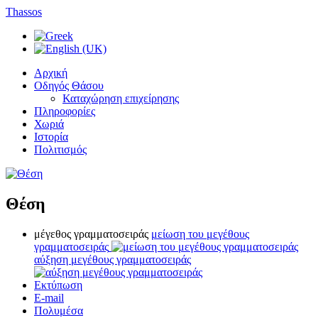
Thassos
Αρχική
Οδηγός Θάσου
Καταχώρηση επιχείρησης
Πληροφορίες
Χωριά
Ιστορία
Πολιτισμός
Θέση
μέγεθος γραμματοσειράς
μείωση του μεγέθους
γραμματοσειράς
αύξηση μεγέθους γραμματοσειράς
Εκτύπωση
E-mail
Πολυμέσα