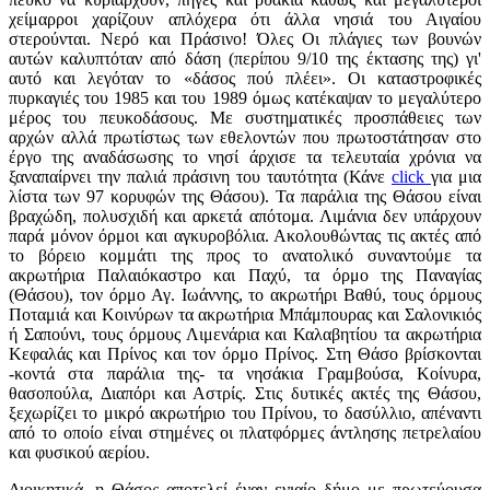
χείμαρροι χαρίζουν απλόχερα ότι άλλα νησιά του Αιγαίου
στερούνται. Νερό και Πράσινο! Όλες Οι πλάγιες των βουνών
αυτών καλυπτόταν από δάση (περίπου 9/10 της έκτασης της) γι'
αυτό και λεγόταν το «δάσος πού πλέει». Οι καταστροφικές
πυρκαγιές του 1985 και του 1989 όμως κατέκαψαν το μεγαλύτερο
μέρος του πευκοδάσους. Με συστηματικές προσπάθειες των
αρχών αλλά πρωτίστως των εθελοντών που πρωτοστάτησαν στο
έργο της αναδάσωσης το νησί άρχισε τα τελευταία χρόνια να
ξαναπαίρνει την παλιά πράσινη του ταυτότητα (Κάνε
click
για μια
λίστα των 97 κορυφών της Θάσου). Τα παράλια της Θάσου είναι
βραχώδη, πολυσχιδή και αρκετά απότομα. Λιμάνια δεν υπάρχουν
παρά μόνον όρμοι και αγκυροβόλια. Ακολουθώντας τις ακτές από
το βόρειο κομμάτι της προς το ανατολικό συναντούμε τα
ακρωτήρια Παλαιόκαστρο και Παχύ, τα όρμο της Παναγίας
(Θάσου), τον όρμο Αγ. Ιωάννης, το ακρωτήρι Βαθύ, τους όρμους
Ποταμιά και Κοινύρων τα ακρωτήρια Μπάμπουρας και Σαλονικιός
ή Σαπούνι, τους όρμους Λιμενάρια και Καλαβητίου τα ακρωτήρια
Κεφαλάς και Πρίνος και τον όρμο Πρίνος. Στη Θάσο βρίσκονται
-κοντά στα παράλια της- τα νησάκια Γραμβούσα, Κοίνυρα,
θασοπούλα, Διαπόρι και Αστρίς. Στις δυτικές ακτές της Θάσου,
ξεχωρίζει το μικρό ακρωτήριο του Πρίνου, το δασύλλιο, απέναντι
από το οποίο είναι στημένες οι πλατφόρμες άντλησης πετρελαίου
και φυσικού αερίου.
Διοικητικά, η Θάσος αποτελεί έναν ενιαίο δήμο με πρωτεύουσα