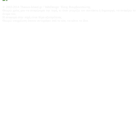
© 2003-2014 Thassos-Island.gr / WebDesign: Τόλης Βουρβουτσιώτης.
Θεωρώ χρέος μου να αναφέρoμαι την πηγή, κι όταν γνωρίζω τον συντάκτη ή δημιουργό, να αναφέρω το
όνομα του.
Η αναφορά στην πηγή είναι θέμα αξιοπρέπειας.
Θεωρώ υποχρέωση όποιου αντιγράψει από το site, να κάνει το ίδιο.