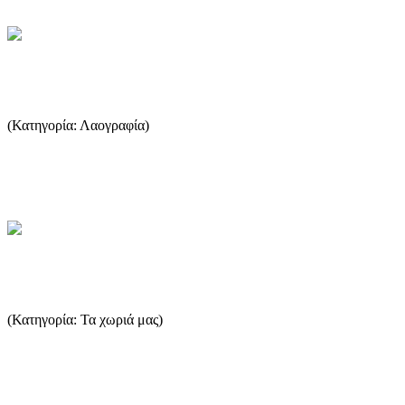
Θασίτικα φαγητά
(Κατηγορία: Λαογραφία)
Ο τόπος που χάνει την επαφή του με την ρίζες του χάνει κα ιτο
μέλλον του. Ευτυχώς η γιαγιά-Σωτήρω μας έμαθε πολλές από τ...
...Περισσότερα
Ποτός
(Κατηγορία: Τα χωριά μας)
Ο Ποτός βρίσκετε στο νοτιοδυτικό τμήμα της Θάσου, είναι ένα
παλιό χωριό ψαράδων, και συγχρόνως είναι και το λιμάνι του χ...
...Περισσότερα