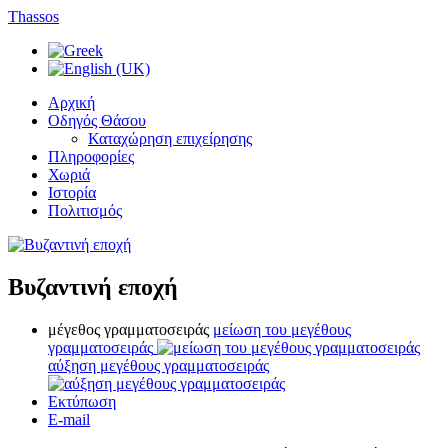
Thassos
Αρχική
Οδηγός Θάσου
Καταχώρηση επιχείρησης
Πληροφορίες
Χωριά
Ιστορία
Πολιτισμός
Βυζαντινή εποχή
μέγεθος γραμματοσειράς
μείωση του μεγέθους
γραμματοσειράς
αύξηση μεγέθους γραμματοσειράς
Εκτύπωση
E-mail