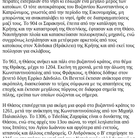
πειρατές εισέβαλαν στο νησί κι έδιωξαν ένα μεγάλο μέρος των
κατοίκων. Ο τότε αυτοκράτορας του Βυζαντίου Κωνσταντίνος ο
Καπρώνυμος, γνωστός από την περίοδο της Εικονομαχίας, μη
μπορώντας να ανακαταλάβει το νησί, ήρθε σε διαπραγματεύσεις
μαζί τους. Το 904 οι Σαρακηνοί, έπειτα από την κατάληψη της
Κρήτης και την καταστροφή της Θεσ/νίκης, έφτασαν και στη Θάσο.
Ναυπήγησαν πλοία και κατασκεύασαν πολιορκητικές μηχανές, ενώ
συγχρόνως λεηλάτησαν και μετέφεραν αρκετούς από τους
κατοίκους στον Χάνδακα (Ηράκλειο) της Κρήτης και από εκεί τους
πούλησαν για σκλάβους.
Το 961, η Θάσος ανήκει και πάλι στο βυζαντινό κράτος, στο θέμα
της Θράκης, μέχρι το 1204. Εκείνη τη χρονιά, μετά την άλωση της
Κωνσταντινούπολης από τους Φράγκους, η Θάσος δόθηκε στον
βενετό δόγη Ερρίκο Δάνδολο. Οι Βενετοί έκτισαν ανάκτορα στην
ακρόπολη, διασκεύασαν το τείχος σύμφωνα με τις απαιτήσεις της
εποχής και έκτισαν μεγάλους πύργους σε διάφορα σημεία της
πόλης, ερείπια των οποίων σώζονται ως σήμερα.
Η Θάσος επανέρχεται για ακόμη μια φορά στο βυζαντινό κράτος το
1261, μετά την ανάκτηση της Κωνσταντινούπολης από τον Μιχαήλ
Παλαιολόγο. Το 1306, ο Τιδεδίας Ζαχαρίας είναι ο δυνάστης της
Θάσου, ενώ στις αρχές του 13ου αιώνα, το νησί λεηλατείται από
τους Ιππότες του Αγίου Ιωάννου και αργότερα από ενετούς,
ισπανούς και άλλους επιδρομείς. Ο Ανδρόνικος ο Β' επιχείρησε το