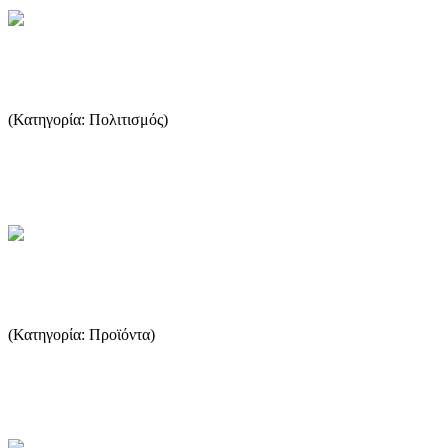
Καλλίνικος Σταματιάδης
(Κατηγορία: Πολιτισμός)
Αρχιμανδρίτης Καλλίνικος Σταματιάδης (1792-1877) Ένας Λόγιος
κληρικός από το Καζαβήτι Θάσου ...
...Περισσότερα
Μέλι και προϊόντα
(Κατηγορία: Προϊόντα)
Θρεπτική αξία του μελιού, κρυστάλλωση, χρώμα, μελλισοκομικά
προϊόντα ...
...Περισσότερα