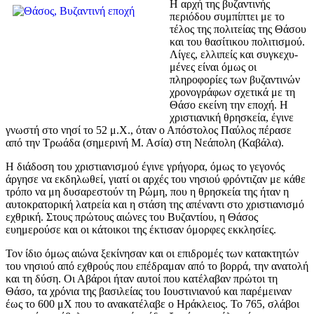
Η αρχή της βυζαντινής
περιόδου συμπίπτει με το
τέλος της πολιτείας της Θάσου
και του θασίτικου πολιτισμού.
Λίγες, ελλιπείς και συγκεχυ­
μένες είναι όμως οι
πληροφορίες των βυζαντινών
χρονογράφων σχετικά με τη
Θάσο εκείνη την εποχή. Η
χριστιανική θρησκεία, έγινε
γνωστή στο νησί το 52 μ.Χ., όταν ο Απόστολος Παύλος πέρασε
από την Τρωάδα (σημερινή Μ. Ασία) στη Νεάπολη (Καβάλα).
Η διάδοση του χριστιανισμού έγινε γρήγορα, όμως το γεγονός
άργησε να εκδηλωθεί, γιατί οι αρχές του νησιού φρόντιζαν με κάθε
τρόπο να μη δυσαρεστούν τη Ρώμη, που η θρησκεία της ήταν η
αυτοκρατορική λατρεία και η στάση της απέναντι στο χριστιανισμό
εχθρική. Στους πρώτους αιώνες του Βυζαντίου, η Θάσος
ευημερούσε και οι κάτοικοι της έκτισαν όμορφες εκκλησίες.
Τον ίδιο όμως αιώνα ξεκίνησαν και οι επιδρομές των κατακτητών
του νησιού από εχθρούς που επέδραμαν από το βορρά, την ανατολή
και τη δύση. Οι Αβάροι ήταν αυτοί που κατέλαβαν πρώτοι τη
Θάσο, τα χρόνια της βασιλείας του Ιουστινιανού και παρέμειναν
έως το 600 μΧ που το ανακατέλαβε ο Ηράκλειος. Το 765, σλάβοι