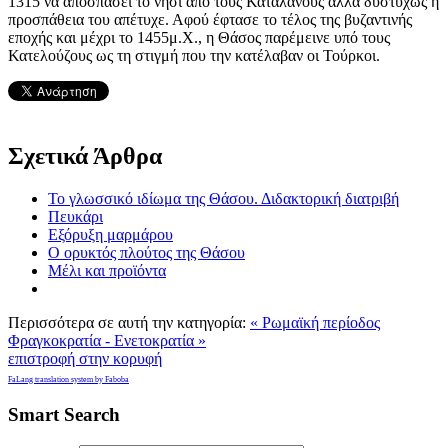
1315 να αποσπάσει το νησί από τους Καταλανούς αλλά δυστυχώς η
προσπάθεια του απέτυχε. Αφού έφτασε το τέλος της βυζαντινής
εποχής και μέχρι το 1455μ.Χ., η Θάσος παρέμεινε υπό τους
Κατελούζους ως τη στιγμή που την κατέλαβαν οι Τούρκοι.
Σχετικά Άρθρα
Το γλωσσικό ιδίωμα της Θάσου. Διδακτορική διατριβή
Πευκάρι
Εξόρυξη μαρμάρου
Ο ορυκτός πλούτος της Θάσου
Μέλι και προϊόντα
Περισσότερα σε αυτή την κατηγορία:
« Ρωμαϊκή περίοδος
Φραγκοκρατία - Ενετοκρατία »
επιστροφή στην κορυφή
FaLang translation system by Faboba
Smart Search