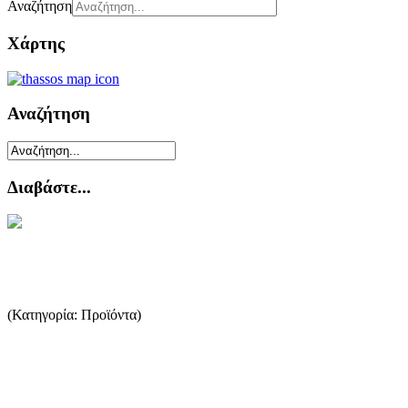
Αναζήτηση
Χάρτης
Αναζήτηση
Διαβάστε...
Βιολογική καλλιέργεια της ελιάς
(Κατηγορία: Προϊόντα)
η Βιολογική Γεωργία μπορεί να ορισθεί ως ένα σύστημα
διαχείρισης των αγροτικών εκμεταλλεύσεων που συνεπάγεται
σημα...
...Περισσότερα