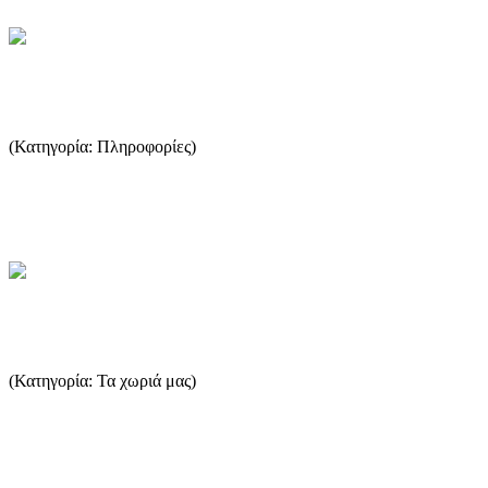
Δρομολόγια πλοίων
(Κατηγορία: Πληροφορίες)
Ο πιο εύκολος τρόπος να δείτε τα δρομολόγια των πλοίων είναι να
επισκεφτείτε το thassosinfo.gr. ...
...Περισσότερα
Ποταμιά - Σκάλα Ποταμιάς
(Κατηγορία: Τα χωριά μας)
Η Ποταμιά είναι ένα από τα πιο γνωστά χωριά του νησιού.
Χτισμένη στους πρόποδες του ψηλότερου βουνού της Θάσου
προσφέρει...
...Περισσότερα